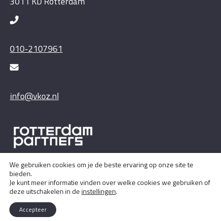
3011 KD Rotterdam
010-2107961
info@vkoz.nl
We gebruiken cookies om je de beste ervaring op onze site te
bieden.
Je kunt meer informatie vinden over welke cookies we gebruiken of
deze uitschakelen in de
instellingen
.
Accepteer
Copyright © 2026 VKOZ |
Privacyverklaring
&
Disclaimer