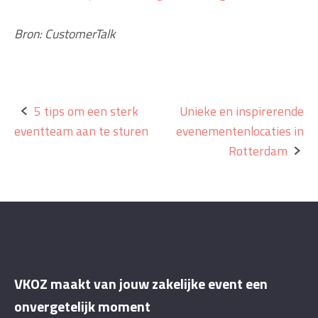
Bron: CustomerTalk
Bericht
5 tips om een sterk
Unieke en inspirerende
eventteam aan te sturen
evenementenlocaties in
navigatie
Rotterdam
VKOZ maakt van jouw zakelijke event een
onvergetelijk moment