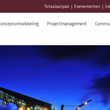
Totaalaanpak
|
Evenementen
|
In
Conceptontwikkeling
Projectmanagement
Commun