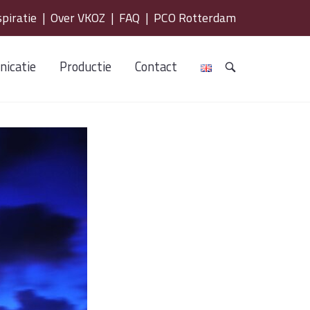
spiratie
|
Over VKOZ
|
FAQ
|
PCO Rotterdam
icatie
Productie
Contact
OPEN
DE
ZOEKBALK