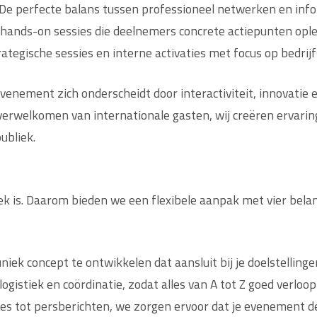
 De perfecte balans tussen professioneel netwerken en info
, hands-on sessies die deelnemers concrete actiepunten opl
rategische sessies en interne activaties met focus op bedrijf
venement zich onderscheidt door interactiviteit, innovatie 
t verwelkomen van internationale gasten, wij creëren ervari
ubliek.
ek is. Daarom bieden we een flexibele aanpak met vier bela
iek concept te ontwikkelen dat aansluit bij je doelstellinge
gistiek en coördinatie, zodat alles van A tot Z goed verloop
s tot persberichten, we zorgen ervoor dat je evenement de 