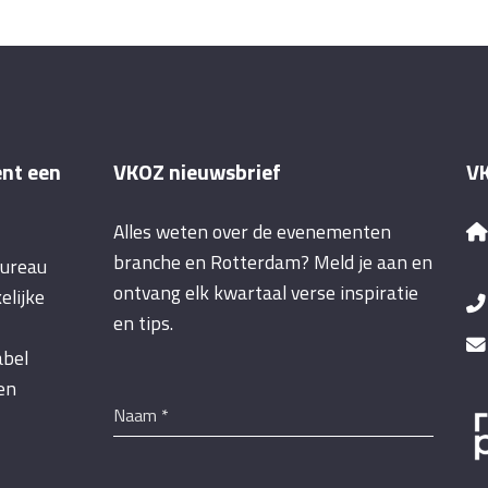
ent een
VKOZ nieuwsbrief
VK
Alles weten over de evenementen
branche en Rotterdam? Meld je aan en
bureau
ontvang elk kwartaal verse inspiratie
elijke
en tips.
abel
een
Naam
*