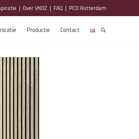
spiratie
|
Over VKOZ
|
FAQ
|
PCO Rotterdam
icatie
Productie
Contact
OPEN
DE
ZOEKBALK