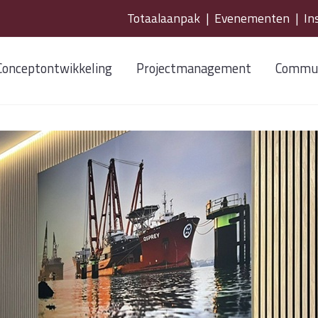
Totaalaanpak
|
Evenementen
|
In
Conceptontwikkeling
Projectmanagement
Commun