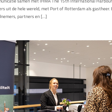
municatie samen met IHMA The 15th International Harbour
s uit de hele wereld, met Port of Rotterdam als gastheer.
lnemers, partners en […]