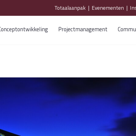
Totaalaanpak
|
Evenementen
|
In
Conceptontwikkeling
Projectmanagement
Commun