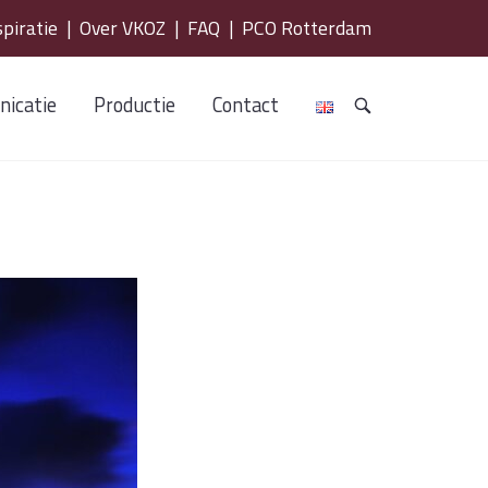
spiratie
|
Over VKOZ
|
FAQ
|
PCO Rotterdam
icatie
Productie
Contact
OPEN
DE
ZOEKBALK