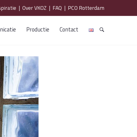
spiratie
|
Over VKOZ
|
FAQ
|
PCO Rotterdam
icatie
Productie
Contact
OPEN
DE
ZOEKBALK