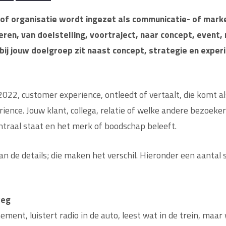
of organisatie wordt ingezet als communicatie- of mar
ren, van doelstelling, voortraject, naar concept, event,
ij jouw doelgroep zit naast concept, strategie en experien
2, customer experience, ontleedt of vertaalt, die komt als 
rience. Jouw klant, collega, relatie of welke andere bezoek
traal staat en het merk of boodschap beleeft.
n de details; die maken het verschil. Hieronder een aantal 
weg
nement, luistert radio in de auto, leest wat in de trein, maar