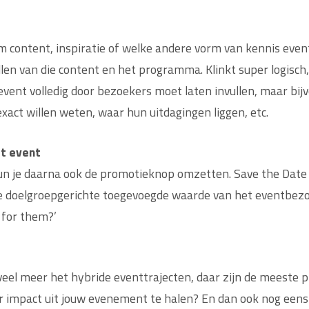
 content, inspiratie of welke andere vorm van kennis event
llen van die content en het programma. Klinkt super logisch,
 event volledig door bezoekers moet laten invullen, maar bi
xact willen weten, waar hun uitdagingen liggen, etc.
t event
un je daarna ook de promotieknop omzetten. Save the Date
de doelgroepgerichte toegevoegde waarde van het eventbezoe
t for them?’
veel meer het hybride eventtrajecten, daar zijn de meeste p
er impact uit jouw evenement te halen? En dan ook nog eens