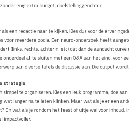
zonder enig extra budget, doelstellinggerichter.
als een redactie naar te kijken. Kies dus voor de ervarings
ies voor meerdere podia. Een neuro-onderzoek heeft aangeto
rt (links, rechts, achterin, etc) dat dan de aandacht curve
lijke onderdeel af te sluiten met een Q&A aan het eind, voor
erwerp aan diverse tafels de discussie aan. Die output word
e strategie
zich simpel te organiseren. Kies een leuk programma, doe aa
 wat langer na te laten klinken. Maar wat als je er een ande
ct? En wat als je rondom het feest of uitje wel voor inhoud, 
l impactvoller.