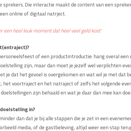
e sprekers. Die interactie maakt de content van een spreker 
en online of digitaal natrject.
er een heel leuk moment dat heel veel geld kost’
t(entraject)?
ersoneelsfeest of een productintroductie: hang overal een do
elstelling zijn, maar dan moet je jezelf wel verplichten ev
 je dat het gevoel is overgekomen en wat wil je met dat bed
, het voortraject en het natraject of zelfs het volgende e
e doelstellingen zijn behaald en wat je daar dan mee kan doe
doelstelling in?
minder dan dat je bij alle stappen die je zet in een evenemen
oorbeeld media, of de gastbeleving, altijd weer een stap teru