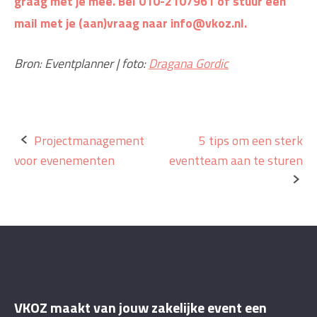
graag met je mee. Bel 010-2107961 of stuur een
mail met je (aan)vraag naar info@vkoz.nl.
Bron: Eventplanner | foto:
Dragana Gordic
Bericht
Projectmanagement
5 tips om een sterk
voor evenementen
eventteam aan te sturen
navigatie
VKOZ maakt van jouw zakelijke event een