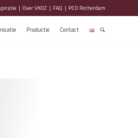
spiratie
|
Over VKOZ
|
FAQ
|
PCO Rotterdam
icatie
Productie
Contact
OPEN
DE
ZOEKBALK