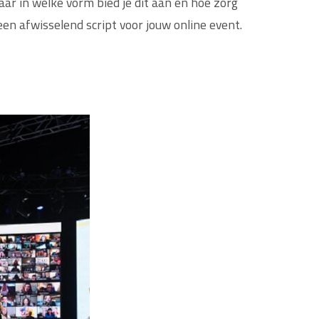
r in welke vorm bied je dit aan en hoe zorg
een afwisselend script voor jouw online event.