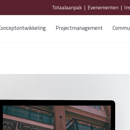
Totaalaanpak
|
Evenementen
|
In
Conceptontwikkeling
Projectmanagement
Commun