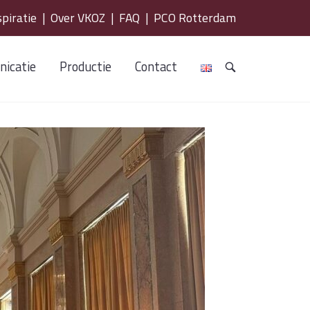
spiratie
|
Over VKOZ
|
FAQ
|
PCO Rotterdam
icatie
Productie
Contact
OPEN
DE
ZOEKBALK