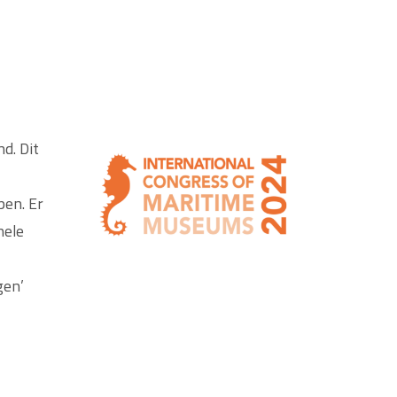
d. Dit
en. Er
hele
gen’