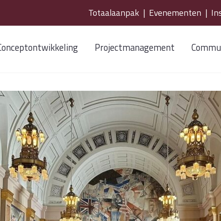
Totaalaanpak
|
Evenementen
|
In
Conceptontwikkeling
Projectmanagement
Commun