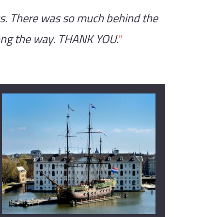
ss. There was so much behind the
long the way. THANK YOU
.
"