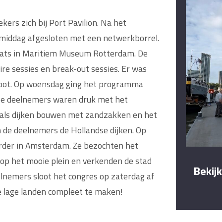
ers zich bij Port Pavilion. Na het
middag afgesloten met een netwerkborrel.
aats in Maritiem Museum Rotterdam. De
re sessies en break-out sessies. Er was
aboot. Op woensdag ging het programma
De deelnemers waren druk met het
oals dijken bouwen met zandzakken en het
 de deelnemers de Hollandse dijken. Op
rder in Amsterdam. Ze bezochten het
 het mooie plein en verkenden de stad
Bekij
elnemers sloot het congres op zaterdag af
e lage landen compleet te maken!