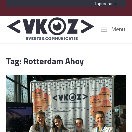
Ga
Topmenu
naar
de
Home
Me
inhoud
Menu
Tag:
Rotterdam Ahoy