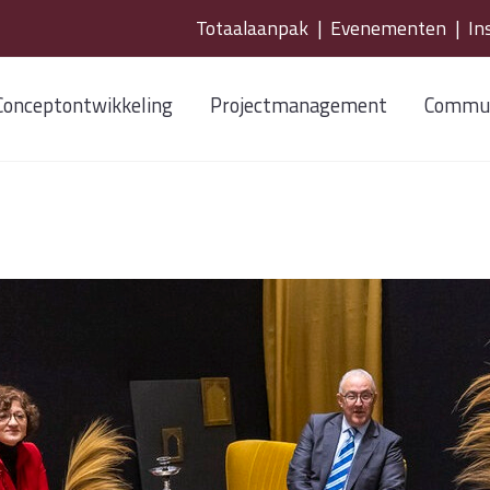
Totaalaanpak
|
Evenementen
|
In
Conceptontwikkeling
Projectmanagement
Commun