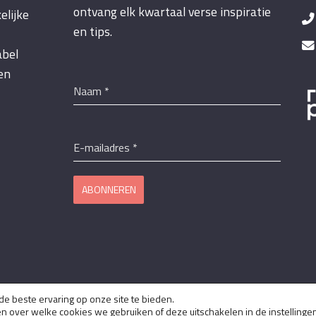
ontvang elk kwartaal verse inspiratie
elijke
en tips.
abel
een
Naam
*
E-mailadres
*
ABONNEREN
e beste ervaring op onze site te bieden.
Copyright © 2026 VKOZ |
Privacyverklaring
&
Disclaimer
en over welke cookies we gebruiken of deze uitschakelen in de
instellinge