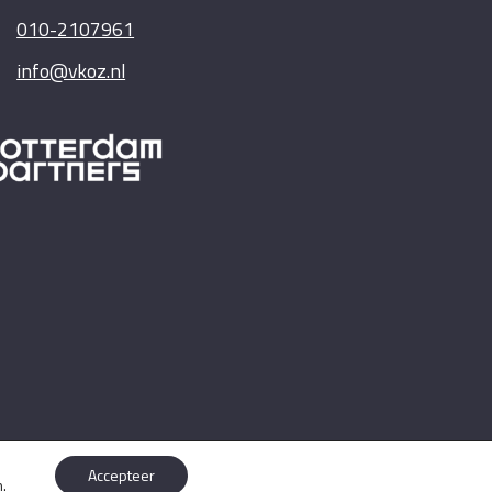
010-2107961
info@vkoz.nl
Accepteer
n
.