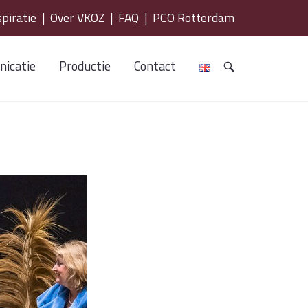
spiratie
|
Over VKOZ
|
FAQ
|
PCO Rotterdam
icatie
Productie
Contact
OPEN
DE
ZOEKBALK